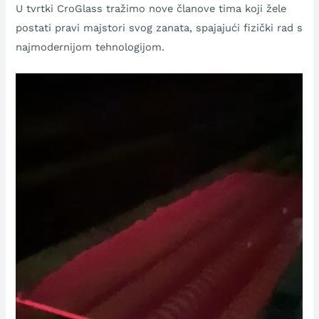
U tvrtki CroGlass tražimo nove članove tima koji žele
postati pravi majstori svog zanata, spajajući fizički rad s
najmodernijom tehnologijom.