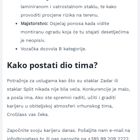
laminiranom i vatrostalnom staklu, te kako
provoditi procjene rizika na terenu.
Majstorstvo:
Osjećaj ponosa kada vidite
montiranu ogradu koja će tu stajati desetljećima
je neopisiv.
Vozačka dozvola B kategorije.
Kako postati dio tima?
Potražnja za uslugama kao što su staklar Zadar ili
staklar Split nikada nije bila veća. Konkurencije je malo,
a posla ima. Ako ste spremni raditi, učiti i graditi
karijeru u obiteljskoj atmosferi vrhunskog tima,
CroGlass vas čeka.
Započnite svoju karijeru danas. Pošaljite nam e-mail na
info@croglass.hr ili nas nazovite na +385 99 209 2222.