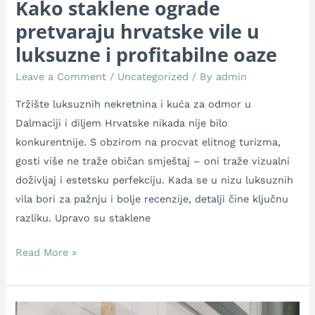
Kako staklene ograde
i
pretvaraju hrvatske vile u
profitabilne
luksuzne i profitabilne oaze
oaze
Leave a Comment
/
Uncategorized
/ By
admin
Tržište luksuznih nekretnina i kuća za odmor u
Dalmaciji i diljem Hrvatske nikada nije bilo
konkurentnije. S obzirom na procvat elitnog turizma,
gosti više ne traže običan smještaj – oni traže vizualni
doživljaj i estetsku perfekciju. Kada se u nizu luksuznih
vila bori za pažnju i bolje recenzije, detalji čine ključnu
razliku. Upravo su staklene
Read More »
Staklarstvo