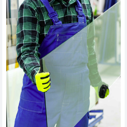
Zašto
mali
staklari
biraju
CroGlass
za
kaljenje
stakla?