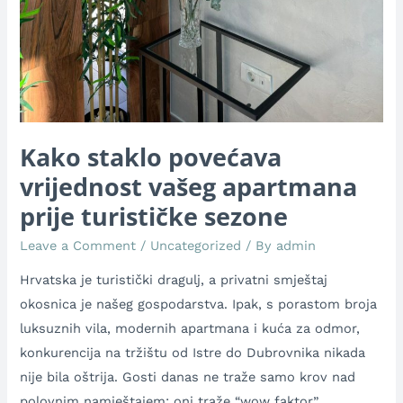
Kako staklo povećava
vrijednost vašeg apartmana
prije turističke sezone
Leave a Comment
/
Uncategorized
/ By
admin
Hrvatska je turistički dragulj, a privatni smještaj
okosnica je našeg gospodarstva. Ipak, s porastom broja
luksuznih vila, modernih apartmana i kuća za odmor,
konkurencija na tržištu od Istre do Dubrovnika nikada
nije bila oštrija. Gosti danas ne traže samo krov nad
polovnim namještajem; oni traže “wow faktor”,