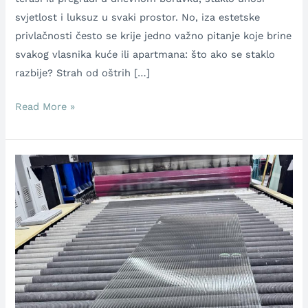
svjetlost i luksuz u svaki prostor. No, iza estetske
privlačnosti često se krije jedno važno pitanje koje brine
svakog vlasnika kuće ili apartmana: što ako se staklo
razbije? Strah od oštrih […]
Read More »
Uslužno
kaljenje
stakla
za
firme
i
staklare:
Kako