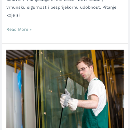
vrhunsku sigurnost i besprijekornu udobnost. Pitanje
koje si
Read More »
Kako
postati
vrhunski
staklar
u
CroGlass
timu?