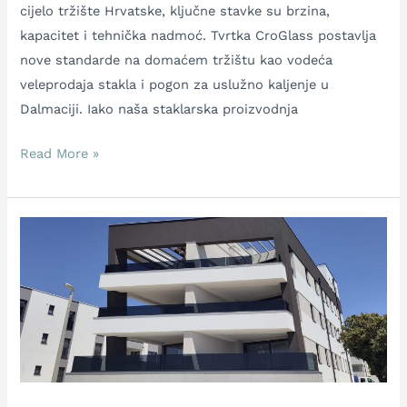
cijelo tržište Hrvatske, ključne stavke su brzina,
kapacitet i tehnička nadmoć. Tvrtka CroGlass postavlja
nove standarde na domaćem tržištu kao vodeća
veleprodaja stakla i pogon za uslužno kaljenje u
Dalmaciji. Iako naša staklarska proizvodnja
Read More »
Kako
staklene
ograde
pretvaraju
hrvatske
vile
u
luksuzne