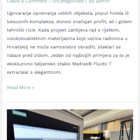
Leave a Comment
/
Uncategorized
/ By
admin
Ugovaranje opremanja velikih objekata, poput hotela ili
luksuznih kompleksa, donosi značajan profit, ali i golem
tehnički rizik. Kada projekt zahtijeva rad s rijetkim,
visokokvalitetnim materijalima koje većina radionica u
Hrvatskoj ne može samostalno obraditi, staklari se
nalaze pred zidom. Jedan od najboljih primjera za to je
ekskluzivno talijansko staklo Madras® Fluido T
extraclear s elegantnom,
Read More »
Kako
izabrati
dobavljača
stakla: