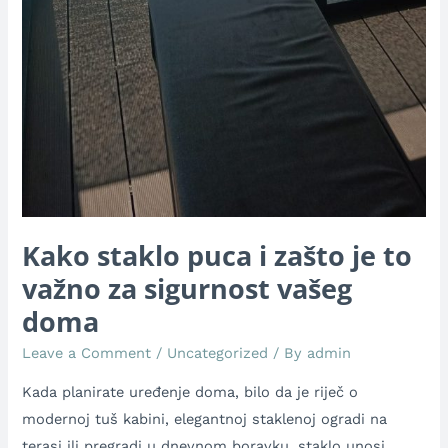
Kako staklo puca i zašto je to
važno za sigurnost vašeg
doma
Leave a Comment
/
Uncategorized
/ By
admin
Kada planirate uređenje doma, bilo da je riječ o
modernoj tuš kabini, elegantnoj staklenoj ogradi na
terasi ili pregradi u dnevnom boravku, staklo unosi