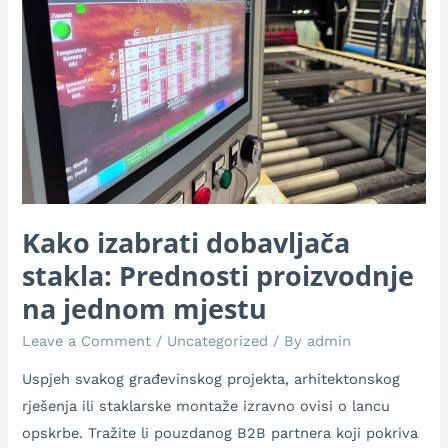
Prednosti
proizvodnje
na
jednom
mjestu
Kako izabrati dobavljača
stakla: Prednosti proizvodnje
na jednom mjestu
Leave a Comment
/
Uncategorized
/ By
admin
Uspjeh svakog građevinskog projekta, arhitektonskog
rješenja ili staklarske montaže izravno ovisi o lancu
opskrbe. Tražite li pouzdanog B2B partnera koji pokriva