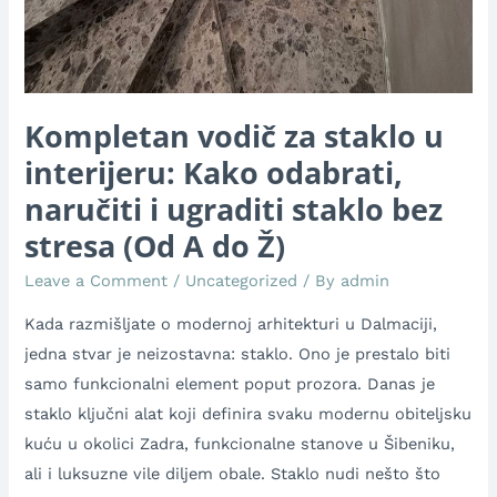
Ž)
Kompletan vodič za staklo u
interijeru: Kako odabrati,
naručiti i ugraditi staklo bez
stresa (Od A do Ž)
Leave a Comment
/
Uncategorized
/ By
admin
Kada razmišljate o modernoj arhitekturi u Dalmaciji,
jedna stvar je neizostavna: staklo. Ono je prestalo biti
samo funkcionalni element poput prozora. Danas je
staklo ključni alat koji definira svaku modernu obiteljsku
kuću u okolici Zadra, funkcionalne stanove u Šibeniku,
ali i luksuzne vile diljem obale. Staklo nudi nešto što