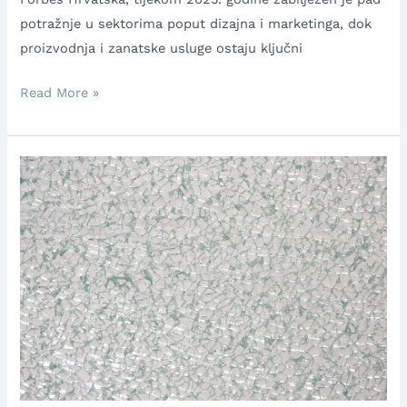
potražnje u sektorima poput dizajna i marketinga, dok
proizvodnja i zanatske usluge ostaju ključni
Read More »
7
mitova
o
staklu
koje
trebate
znati