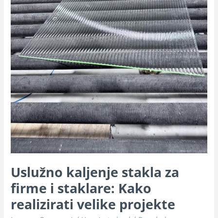
realizirati
velike
projekte
Uslužno kaljenje stakla za
firme i staklare: Kako
realizirati velike projekte