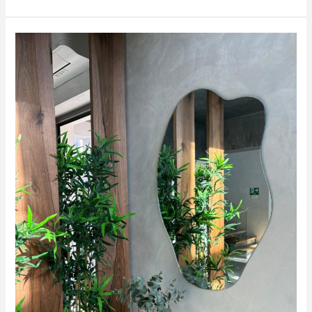
Kako
staklo
povećava
vrijednost
vašeg
apartmana
prije
turističke
sezone