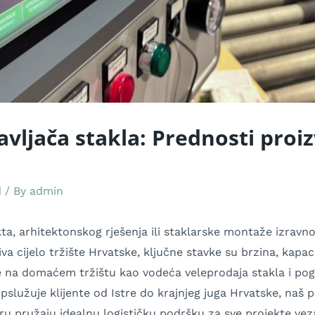
avljača stakla: Prednosti pro
d
/ By
admin
a, arhitektonskog rješenja ili staklarske montaže izravno 
a cijelo tržište Hrvatske, ključne stavke su brzina, kapac
 na domaćem tržištu kao vodeća veleprodaja stakla i pogo
pslužuje klijente od Istre do krajnjeg juga Hrvatske, naš
u pružaju idealnu logističku podršku za sve projekte vez