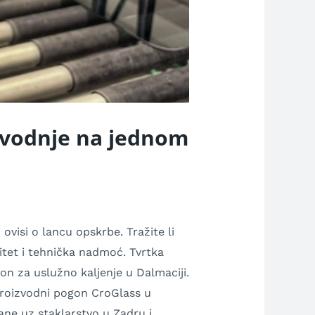
izvodnje na jednom
ovisi o lancu opskrbe. Tražite li
itet i tehnička nadmoć. Tvrtka
n za uslužno kaljenje u Dalmaciji.
 proizvodni pogon CroGlass u
ane uz staklarstvo u Zadru i