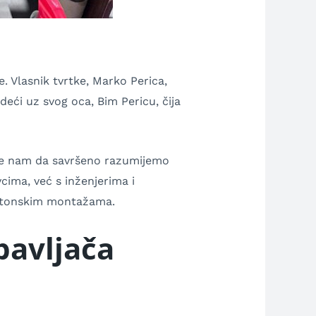
 Vlasnik tvrtke, Marko Perica,
eći uz svog oca, Bim Pericu, čija
uje nam da savršeno razumijemo
cima, već s inženjerima i
tektonskim montažama.
bavljača