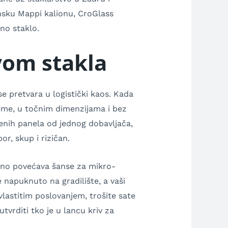
ansku Mappi kalionu, CroGlass
no staklo.
vom stakla
se pretvara u logistički kaos. Kada
ijeme, u točnim dimenzijama i bez
lenih panela od jednog dobavljača,
or, skup i rizičan.
ično povećava šanse za mikro-
 napuknuto na gradilište, a vaši
vlastitim poslovanjem, trošite sate
tvrditi tko je u lancu kriv za