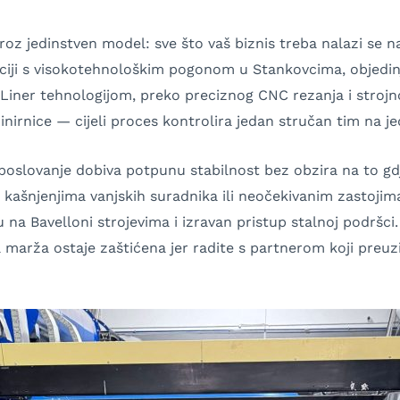
oz jedinstven model: sve što vaš biznis treba nalazi se n
ciji s visokotehnološkim pogonom u Stankovcima, objedin
 Liner tehnologijom, preko preciznog CNC rezanja i strojn
inirnice — cijeli proces kontrolira jedan stručan tim na jed
poslovanje dobiva potpunu stabilnost bez obzira na to gdj
 o kašnjenjima vanjskih suradnika ili neočekivanim zastoji
na Bavelloni strojevima i izravan pristup stalnoj podršci
itna marža ostaje zaštićena jer radite s partnerom koji pr