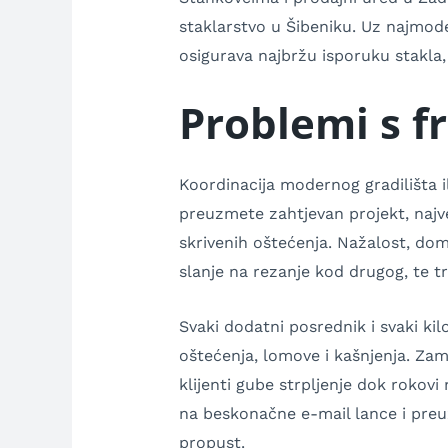
staklarstvo u Šibeniku. Uz najmode
osigurava najbržu isporuku stakla,
Problemi s 
Koordinacija modernog gradilišta il
preuzmete zahtjevan projekt, najve
skrivenih oštećenja. Nažalost, dom
slanje na rezanje kod drugog, te tr
Svaki dodatni posrednik i svaki k
oštećenja, lomove i kašnjenja. Zam
klijenti gube strpljenje dok rokov
na beskonačne e-mail lance i preuz
propust.