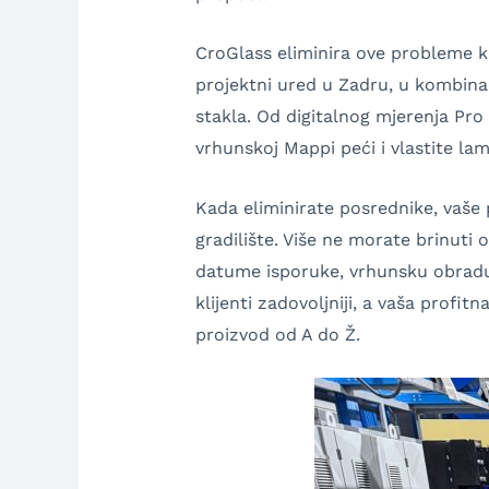
CroGlass eliminira ove probleme kr
projektni ured u Zadru, u kombina
stakla. Od digitalnog mjerenja Pro
vrhunskoj Mappi peći i vlastite lam
Kada eliminirate posrednike, vaše 
gradilište. Više ne morate brinuti
datume isporuke, vrhunsku obradu 
klijenti zadovoljniji, a vaša prof
proizvod od A do Ž.