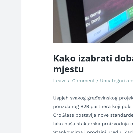
Kako izabrati dob
mjestu
Leave a Comment
/
Uncategorize
Uspjeh svakog građevinskog projekt
pouzdanog B2B partnera koji pokriv
CroGlass postavlja nove standarde
Iako naša staklarska proizvodnja o
Stankovcima i prodajni ured u Zadr