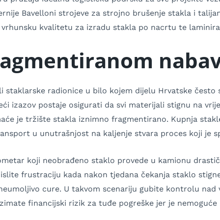
rnije Bavelloni strojeve za strojno brušenje stakla i talij
 vrhunsku kvalitetu za izradu stakla po nacrtu te laminira
fragmentiranom naba
i staklarske radionice u bilo kojem dijelu Hrvatske često 
ći izazov postaje osigurati da svi materijali stignu na vr
aće je tržište stakla iznimno fragmentirano. Kupnja stak
ansport u unutrašnjost na kaljenje stvara proces koji je sp
ilometar koji neobrađeno staklo provede u kamionu drast
islite frustraciju kada nakon tjedana čekanja staklo stigne
i neumoljivo cure. U takvom scenariju gubite kontrolu nad 
imate financijski rizik za tuđe pogreške jer je nemoguće u