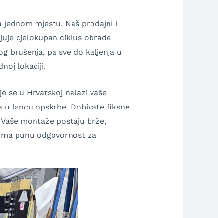
a jednom mjestu. Naš prodajni i
juje cjelokupan ciklus obrade
og brušenja, pa sve do kaljenja u
noj lokaciji.
e se u Hrvatskoj nalazi vaše
ma u lancu opskrbe. Dobivate fiksne
. Vaše montaže postaju brže,
euzima punu odgovornost za