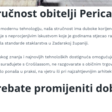
tručnost obitelji Perica
 modernu tehnologiju, naša stručnost ima duboke korijene.
je s neprocjenjivim iskustvom koje je godinama stjecao rad
la standarde staklarstva u Zadarskoj županiji.
tskog znanja i najnovijih tehnoloških dostignuća omoguć
 surađujete s CroGlassom, ne razgovarate s običnim trgov
lo ponaša u praksi, na vjetru ili pri najzahtjevnijim arhi
rebate promijeniti do