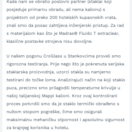
Kada nam se obratio poslovni partner (staklar koji
posjeduje primarnu obradu, ali nema kalionu) s
projektom od preko 200 hotelskih kupaonskih vrata,
znali smo da posao zahtijeva inženjerski pristup. Za rad
s materijalom kao što je Madras® Fluido T extraclear,
klasične postavke strojeva nisu dovoljne.
U našem pogonu CroGlass u Stankovcima proveli smo
rigorozna testiranja. Prije nego što je pokrenuta serijska
staklarska proizvodnja, uzorci stakla su namjerno
testirani do točke loma. Analizirajući način na koji staklo
puca, precizno smo prilagodili temperaturne krivulje u
našoj talijanskoj Mappi kalioni. Kroz ovaj kontrolirani
proces potvrdili smo da je staklo termički obrađeno s
nultom stopom pogreške, čime smo osigurali
maksimalnu mehaničku otpornost i apsolutnu sigurnost
za krajnjeg korisnika u hotelu.