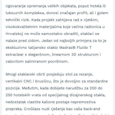
Ugovaranje opremanja velikih objekata, poput hotela ili
luksuznih kompleksa, donosi značajan profit, ali i golem
tehnički rizik. Kada projekt zahtijeva rad s rijetkim,
visokokvalitetnim materijalima koje većina radionica u
Hrvatskoj ne može samostalno obraditi, staklari se
nalaze pred zidom. Jedan od najboljih primjera za to je
ekskluzivno talijansko staklo Madras® Fluido T
extraclear s elegantnom, linearnom 3D strukturom i
valovitom satiniranom površinom.
Mnogi staklarski obrti posjeduju stol za rezanje,
vertikalni CNC i brusilicu, što je dovoljno za standardne
pozicije. Međutim, kada dobijete narudžbu za 200 do
250 hotelskih vrata od specijalnog dizajnerskog stakla,
nedostatak vlastite kalione postaje nepremostiva
prepreka. CroGlass nudi rješenje kao vaša back-end