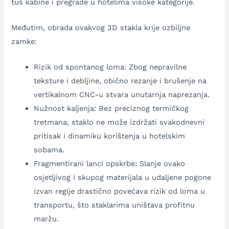
tuš kabine i pregrade u hotelima visoke kategorije.
Međutim, obrada ovakvog 3D stakla krije ozbiljne
zamke:
Rizik od spontanog loma: Zbog nepravilne
teksture i debljine, obično rezanje i brušenje na
vertikalnom CNC-u stvara unutarnja naprezanja.
Nužnost kaljenja: Bez preciznog termičkog
tretmana, staklo ne može izdržati svakodnevni
pritisak i dinamiku korištenja u hotelskim
sobama.
Fragmentirani lanci opskrbe: Slanje ovako
osjetljivog i skupog materijala u udaljene pogone
izvan regije drastično povećava rizik od loma u
transportu, što staklarima uništava profitnu
maržu.