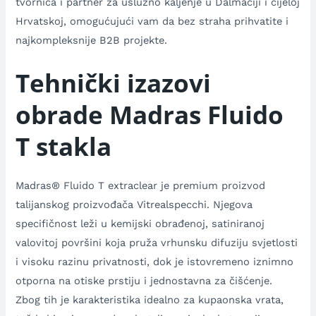
tvornica i partner za uslužno kaljenje u Dalmaciji i cijeloj
Hrvatskoj, omogućujući vam da bez straha prihvatite i
najkompleksnije B2B projekte.
Tehnički izazovi
obrade Madras Fluido
T stakla
Madras® Fluido T extraclear je premium proizvod
talijanskog proizvođača Vitrealspecchi. Njegova
specifičnost leži u kemijski obrađenoj, satiniranoj
valovitoj površini koja pruža vrhunsku difuziju svjetlosti
i visoku razinu privatnosti, dok je istovremeno iznimno
otporna na otiske prstiju i jednostavna za čišćenje.
Zbog tih je karakteristika idealno za kupaonska vrata,